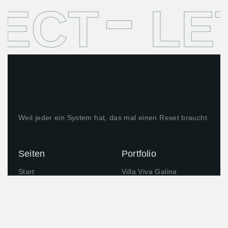
ECT
LE
Weil jeder ein System hat, das mal einen Reset braucht.
Seiten
Portfolio
Start
Villa Viva Galina
Leistungen
Über Uns
Kontakt